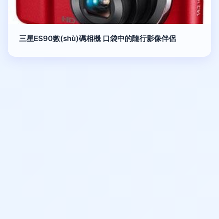
三星ES90數(shù)碼相機 口袋中的隨行影像伴侶