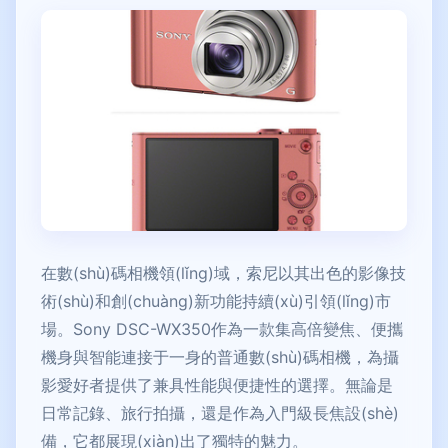
在數(shù)碼相機領(lǐng)域，索尼以其出色的影像技
術(shù)和創(chuàng)新功能持續(xù)引領(lǐng)市
場。Sony DSC-WX350作為一款集高倍變焦、便攜
機身與智能連接于一身的普通數(shù)碼相機，為攝
影愛好者提供了兼具性能與便捷性的選擇。無論是
日常記錄、旅行拍攝，還是作為入門級長焦設(shè)
備，它都展現(xiàn)出了獨特的魅力。