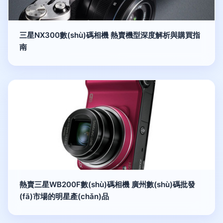
三星NX300數(shù)碼相機 熱賣機型深度解析與購買指
南
熱賣三星WB200F數(shù)碼相機 廣州數(shù)碼批發
(fā)市場的明星產(chǎn)品