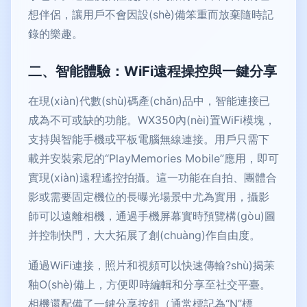
想伴侶，讓用戶不會因設(shè)備笨重而放棄隨時記
錄的樂趣。
二、智能體驗：WiFi遠程操控與一鍵分享
在現(xiàn)代數(shù)碼產(chǎn)品中，智能連接已
成為不可或缺的功能。WX350內(nèi)置WiFi模塊，
支持與智能手機或平板電腦無線連接。用戶只需下
載并安裝索尼的“PlayMemories Mobile”應用，即可
實現(xiàn)遠程遙控拍攝。這一功能在自拍、團體合
影或需要固定機位的長曝光場景中尤為實用，攝影
師可以遠離相機，通過手機屏幕實時預覽構(gòu)圖
并控制快門，大大拓展了創(chuàng)作自由度。
通過WiFi連接，照片和視頻可以快速傳輸?shù)揭苿
釉O(shè)備上，方便即時編輯和分享至社交平臺。
相機還配備了一鍵分享按鈕（通常標記為“N”標