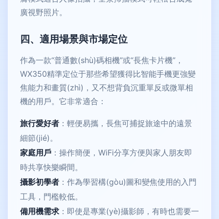
廣視野照片。
四、適用場景與市場定位
作為一款“普通數(shù)碼相機”或“長焦卡片機”，
WX350精準定位于那些希望獲得比智能手機更強變
焦能力和畫質(zhì)，又不想背負沉重單反或微單相
機的用戶。它非常適合：
旅行愛好者
：輕便易攜，長焦可捕捉旅途中的遠景
細節(jié)。
家庭用戶
：操作簡便，WiFi分享方便與家人朋友即
時共享快樂瞬間。
攝影初學者
：作為學習構(gòu)圖和變焦使用的入門
工具，門檻較低。
備用機需求
：即使是專業(yè)攝影師，有時也需要一