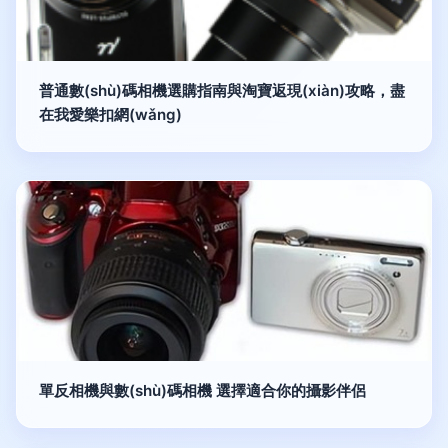
普通數(shù)碼相機選購指南與淘寶返現(xiàn)攻略，盡
在我愛樂扣網(wǎng)
單反相機與數(shù)碼相機 選擇適合你的攝影伴侶