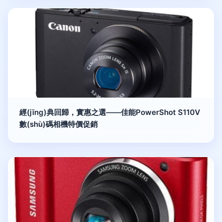
經(jīng)典回歸，實惠之選——佳能PowerShot S110V
數(shù)碼相機特價促銷