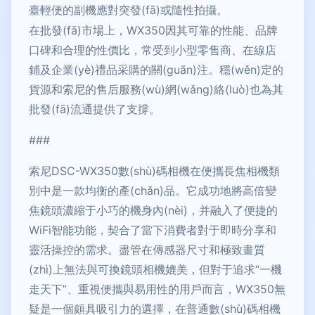
臺輕便的副機應對突發(fā)或隨性拍攝。
在批發(fā)市場上，WX350因其可靠的性能、品牌
口碑和合理的性價比，常受到小型零售商、在線店
鋪及企業(yè)禮品采購的關(guān)注。穩(wěn)定的
貨源和索尼的售后服務(wù)網(wǎng)絡(luò)也為其
批發(fā)流通提供了支撐。
###
索尼DSC-WX350數(shù)碼相機在便攜長焦相機類
別中是一款均衡的產(chǎn)品。它成功地將高倍變
焦鏡頭濃縮于小巧的機身內(nèi)，并融入了便捷的
WiFi智能功能，契合了當下消費者對于即時分享和
靈活操控的需求。盡管在傳感器尺寸和極致畫質
(zhì)上無法與可換鏡頭相機媲美，但對于追求“一機
走天下”、重視便攜與易用性的用戶而言，WX350無
疑是一個頗具吸引力的選擇，在普通數(shù)碼相機