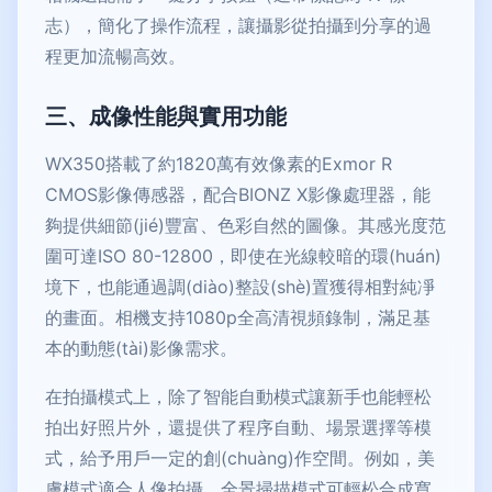
志），簡化了操作流程，讓攝影從拍攝到分享的過
程更加流暢高效。
三、成像性能與實用功能
WX350搭載了約1820萬有效像素的Exmor R
CMOS影像傳感器，配合BIONZ X影像處理器，能
夠提供細節(jié)豐富、色彩自然的圖像。其感光度范
圍可達ISO 80-12800，即使在光線較暗的環(huán)
境下，也能通過調(diào)整設(shè)置獲得相對純凈
的畫面。相機支持1080p全高清視頻錄制，滿足基
本的動態(tài)影像需求。
在拍攝模式上，除了智能自動模式讓新手也能輕松
拍出好照片外，還提供了程序自動、場景選擇等模
式，給予用戶一定的創(chuàng)作空間。例如，美
膚模式適合人像拍攝，全景掃描模式可輕松合成寬