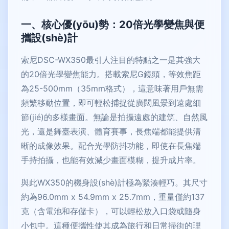
一、核心優(yōu)勢：20倍光學變焦與便
攜設(shè)計
索尼DSC-WX350最引人注目的特點之一是其強大
的20倍光學變焦能力。搭載索尼G鏡頭，等效焦距
為25-500mm（35mm格式），這意味著用戶無需
頻繁移動位置，即可輕松捕捉從廣闊風景到遠處細
節(jié)的多樣畫面。無論是拍攝遠處的建筑、自然風
光，還是舞臺表演、體育賽事，長焦端都能提供清
晰的成像效果。配合光學防抖功能，即使在長焦端
手持拍攝，也能有效減少畫面模糊，提升成片率。
與此WX350的機身設(shè)計極為緊湊輕巧。其尺寸
約為96.0mm x 54.9mm x 25.7mm，重量僅約137
克（含電池和存儲卡），可以輕松放入口袋或隨身
小包中。這種便攜性使其成為旅行和日常掃街的理