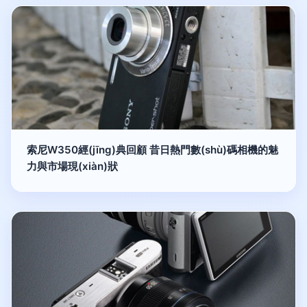
索尼W350經(jīng)典回顧 昔日熱門數(shù)碼相機的魅
力與市場現(xiàn)狀