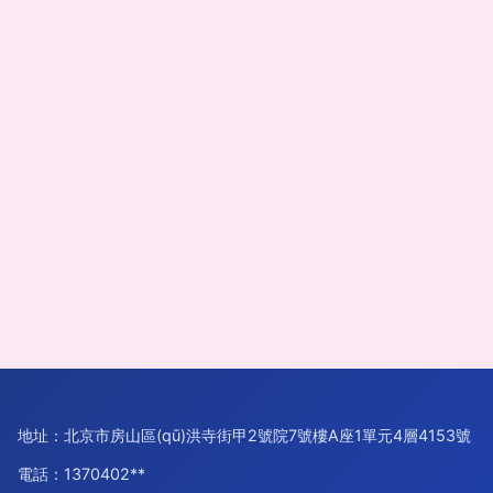
地址：北京市房山區(qū)洪寺街甲2號院7號樓A座1單元4層4153號
電話：1370402**